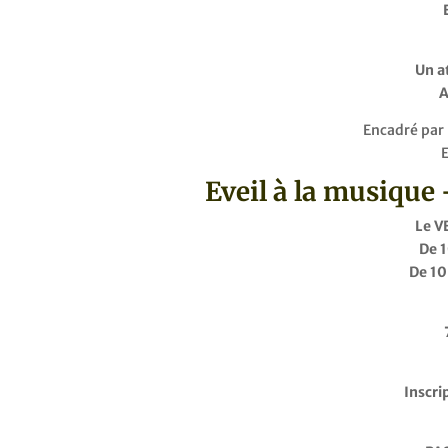
Un a
A
Encadré par 
E
Eveil à la musique
Le 
De 1
De 10
Inscri